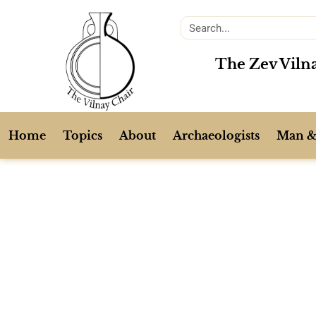
The Zev Vilna
Home
Topics
About
Archaeologists
Man &