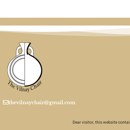
thevilnaychair@gmail.com
Dear visitor, this website contai