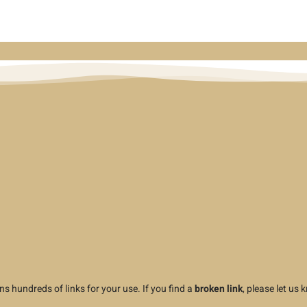
ns hundreds of links for your use. If you find a
broken link
, please let us