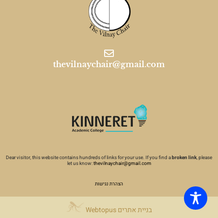
thevilnaychair@gmail.com
Dear visitor, this website contains hundreds of links for your use. If you find a
broken link
, please
let us know:
thevilnaychair@gmail.com
הצהרת נגישות
Webtopus בניית אתרים